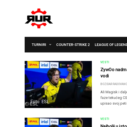
TURNIRI
COUNTER-STRIKE 2
LEAGUE OF LEGEN
VESTI
ZywOo nadmaši
vodi
BOZIDAR RADOVANO
Ali Magisk i dalj
faze tekućeg CS2
Foto: ESL
upisao svoj pet
VESTI
Najbolji u ist