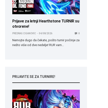
Prijave za letnji Hearthstone TURNIR su
otvorene!
PREDRAG CIGANOVIC
04/08/2026
0
Nemojte dugo da čekate, pošto turnir počinje za
nešto više od dve nedelje! RUR vam…
PRIJAVITE SE ZA TURNIRE!