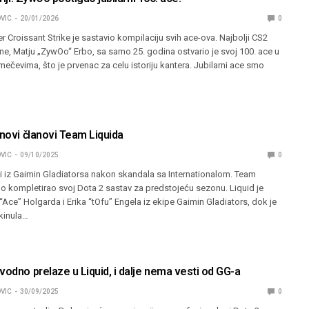
VIC
20/01/2026
0
er Croissant Strike je sastavio kompilaciju svih ace-ova. Najbolji CS2
ne, Matju „ZywOo“ Erbo, sa samo 25. godina ostvario je svoj 100. ace u
ečevima, što je prvenac za celu istoriju kantera. Jubilarni ace smo
 novi članovi Team Liquida
VIC
09/10/2025
0
i iz Gaimin Gladiatorsa nakon skandala sa Internationalom. Team
o kompletirao svoj Dota 2 sastav za predstojeću sezonu. Liquid je
ce” Holgarda i Erika “tOfu” Engela iz ekipe Gaimin Gladiators, dok je
kinula…
vodno prelaze u Liquid, i dalje nema vesti od GG-a
VIC
30/09/2025
0