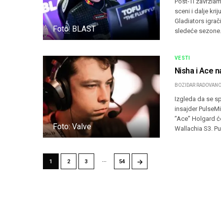
Post-TI zavrzlam
sceni i dalje kri
Gladiators igrač
Foto: BLAST
sledeće sezone
VESTI
Nisha i Ace 
BOZIDAR RADOVANO
Izgleda da se s
insajder PulseMi
”Ace” Holgard ć
Foto: Valve
Wallachia S3. P
…
→
1
2
3
54