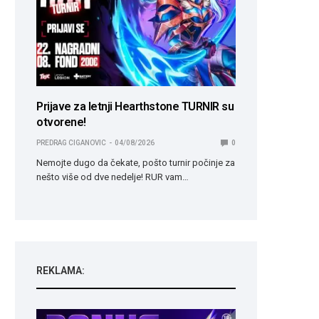
Prijave za letnji Hearthstone TURNIR su
otvorene!
PREDRAG CIGANOVIC
04/08/2026
0
Nemojte dugo da čekate, pošto turnir počinje za
nešto više od dve nedelje! RUR vam…
REKLAMA: