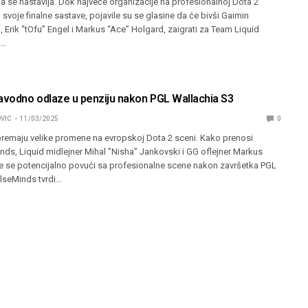
a se nastavlja. Dok najveće organizacije na profesionalnoj Dota 2
ju svoje finalne sastave, pojavile su se glasine da će bivši Gaimin
i, Erik “tOfu” Engel i Markus “Ace” Holgard, zaigrati za Team Liquid
.…
navodno odlaze u penziju nakon PGL Wallachia S3
VIC
11/03/2025
0
premaju velike promene na evropskoj Dota 2 sceni. Kako prenosi
nds, Liquid midlejner Mihal ”Nisha” Jankovski i GG oflejner Markus
e se potencijalno povući sa profesionalne scene nakon završetka PGL
ulseMinds tvrdi…