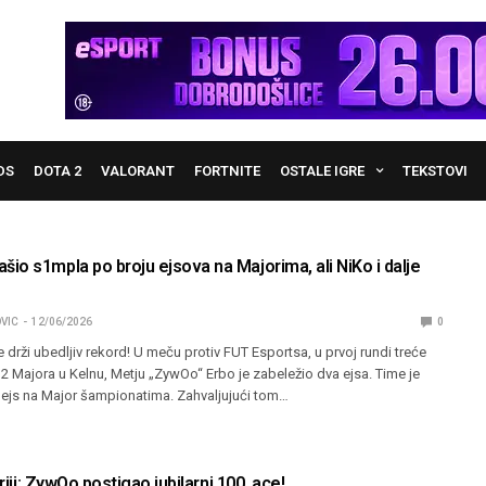
DS
DOTA 2
VALORANT
FORTNITE
OSTALE IGRE
TEKSTOVI
o s1mpla po broju ejsova na Majorima, ali NiKo i dalje
VIC
12/06/2026
0
e drži ubedljiv rekord! U meču protiv FUT Esportsa, u prvoj rundi treće
 Majora u Kelnu, Metju „ZywOo“ Erbo je zabeležio dva ejsa. Time je
i ejs na Major šampionatima. Zahvaljujući tom…
oriji: ZywOo postigao jubilarni 100. ace!