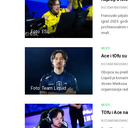
BOZIDAR RADOVANO
Francuski jutjub
igrač 2025. godi
profesionalnim m
Foto: ESL
imali…
VESTI
Ace i tOfu su
BOZIDAR RADOVANO
Obojica su prešl
Liquid je konačn
doveo Markusa “A
Foto: Team Liquid
organizacija ras
VESTI
TOfu i Ace na
BOZIDAR RADOVANO