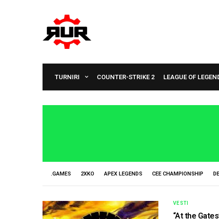
TURNIRI
COUNTER-STRIKE 2
LEAGUE OF LEGEN
.GAMES
2XKO
APEX LEGENDS
CEE CHAMPIONSHIP
D
VESTI
“At the Gate