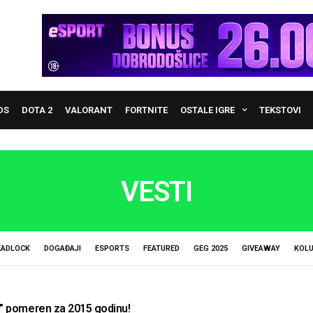
DS
DOTA 2
VALORANT
FORTNITE
OSTALE IGRE
TEKSTOVI
VESTI
EADLOCK
DOGAĐAJI
ESPORTS
FEATURED
GEG 2025
GIVEAWAY
KOL
s” pomeren za 2015 godinu!