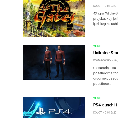
KOJOT
04/12/20
4X igra “At the 
projekat koji je
ljudi koji su rad
VESTI
Unikatne Sta
KOMAROWSKY
04
Uz saradnju sa 
posetiocima for
drugi ne posedu
posetioce…
VESTI
PS4 launch il
KOJOT
03/12/20