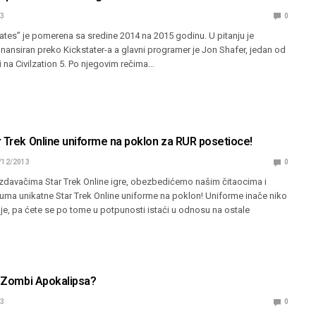
13
0
Gates” je pomerena sa sredine 2014 na 2015 godinu. U pitanju je
 finansiran preko Kickstater-a a glavni programer je Jon Shafer, jedan od
ili na Civilzation 5. Po njegovim rečima…
r Trek Online uniforme na poklon za RUR posetioce!
/12/2013
0
izdavačima Star Trek Online igre, obezbedićemo našim čitaocima i
uma unikatne Star Trek Online uniforme na poklon! Uniforme inače niko
je, pa ćete se po tome u potpunosti istaći u odnosu na ostale
i Zombi Apokalipsa?
13
0