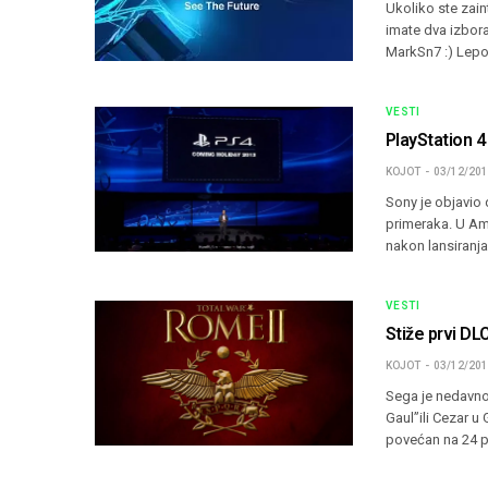
Ukoliko ste zai
imate dva izbora
MarkSn7 :) Lepo
VESTI
PlayStation 4
KOJOT
03/12/20
Sony je objavio 
primeraka. U Am
nakon lansiranj
VESTI
Stiže prvi DL
KOJOT
03/12/20
Sega je nedavno 
Gaul”ili Cezar u
povećan na 24 p