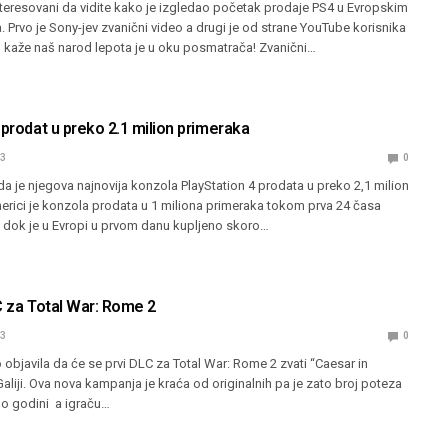
nteresovani da vidite kako je izgledao početak prodaje PS4 u Evropskim
. Prvo je Sony-jev zvanični video a drugi je od strane YouTube korisnika
 kaže naš narod lepota je u oku posmatrača! Zvanični…
 prodat u preko 2.1 milion primeraka
13
0
da je njegova najnovija konzola PlayStation 4 prodata u preko 2,1 milion
erici je konzola prodata u 1 miliona primeraka tokom prva 24 časa
a dok je u Evropi u prvom danu kupljeno skoro…
C za Total War: Rome 2
13
0
objavila da će se prvi DLC za Total War: Rome 2 zvati “Caesar in
 Galiji. Ova nova kampanja je kraća od originalnih pa je zato broj poteza
o godini a igraču…