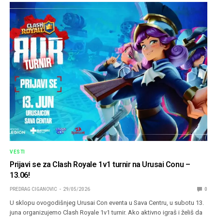
VESTI
Prijavi se za Clash Royale 1v1 turnir na Urusai Conu –
13.06!
PREDRAG CIGANOVIC
29/05/2026
0
U sklopu ovogodišnjeg Urusai Con eventa u Sava Centru, u subotu 13.
juna organizujemo Clash Royale 1v1 turnir. Ako aktivno igraš i želiš da