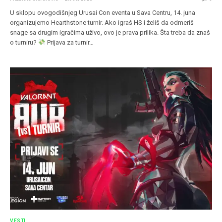
U sklopu ovogodišnjeg Urusai Con eventa u Sava Centru, 14. juna
organizujemo Hearthstone turnir. Ako igraš HS i želiš da odmeriš
snage sa drugim igračima uživo, ovo je prava prilika. Šta treba da znaš
o turniru?
Prijava za turnir…
VESTI