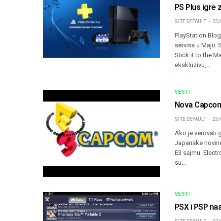
PS Plus igre 
SITE DEFAULT
23/
PlayStation Blog
servisa u Maju. 
Stick it to the 
ekskluzivu,…
VESTI
Nova Capcom
SITE DEFAULT
23/
Ako je verovati
Japanske novine
E3 sajmu. Electr
su…
VESTI
PSX i PSP nasl