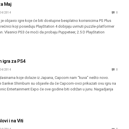
za Maj
04/2014
0
 je objavio igre koje će biti dostupne besplatno korisnicima PS Plus
Srećnici koji poseduju PlayStation 4 dobijaju uvrnuti puzzle-platformer
Man. Vlasnici PS3 će moći da probaju Puppeteer, 2.5 D PlayStation
 igra za PS4
04/2014
0
 glasinama koje dolaze iz Japana, Capcom nam “kuva” nešto novo.
 Sankei Shimbum su objavile da će Capcom-ovci prikazati ovu igru na
onic Entertainment Expo će ove godine biti održan u junu. Nagadjanja
ovi i na Viti