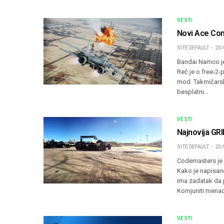
VESTI
Novi Ace Co
SITE DEFAULT
23/
Bandai Namco je
Reč je o free-2-
mod. Takmičarski
besplatni…
VESTI
Najnovija GRI
SITE DEFAULT
23/
Codemasters je o
Kako je napisan
ima zadatak da 
Komjuniti mena
VESTI