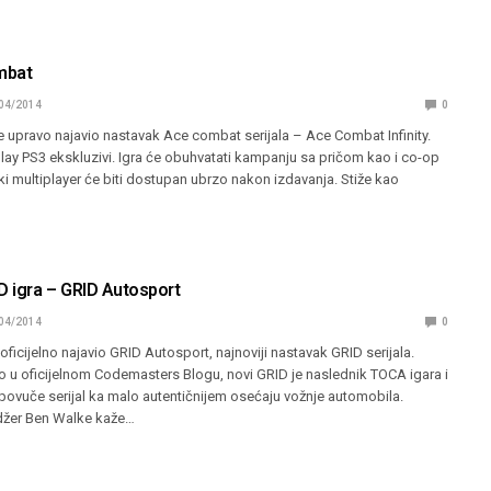
mbat
04/2014
0
 upravo najavio nastavak Ace combat serijala – Ace Combat Infinity.
play PS3 ekskluzivi. Igra će obuhvatati kampanju sa pričom kao i co-op
 multiplayer će biti dostupan ubrzo nakon izdavanja. Stiže kao
D igra – GRID Autosport
04/2014
0
ficijelno najavio GRID Autosport, najnoviji nastavak GRID serijala.
o u oficijelnom Codemasters Blogu, novi GRID je naslednik TOCA igara i
povuče serijal ka malo autentičnijem osećaju vožnje automobila.
džer Ben Walke kaže…