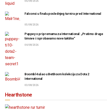
06/08/2026
Falconsi u finalu poslednjeg turnira pred International
05/08/2026
Puppey o pripremama za International: „Pratimo druge
timove i isprobavamo nove taktike“
04/08/2026
Boombl4 ušao u BetBoom kolekciju za Dota 2
International
03/08/2026
Hearthstone