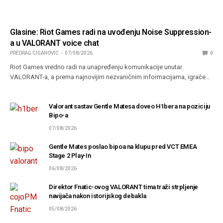
Glasine: Riot Games radi na uvođenju Noise Suppression-
a u VALORANT voice chat
PREDRAG CIGANOVIC
07/08/2026
0
Riot Games vredno radi na unapređenju komunikacije unutar
VALORANT-a, a prema najnovijim nezvaničnim informacijama, igrače…
Valorant sastav Gentle Matesa doveo H1bera na poziciju
Bipo-a
07/08/2026
Gentle Mates poslao bipoa na klupu pred VCT EMEA
Stage 2 Play-In
06/08/2026
Direktor Fnatic-ovog VALORANT tima traži strpljenje
navijača nakon istorijskog debakla
05/08/2026