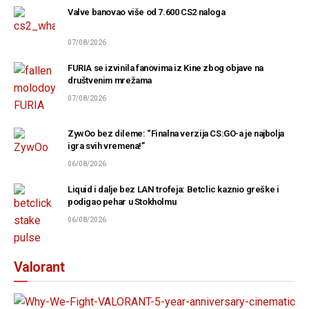
Valve banovao više od 7.600 CS2 naloga
07/08/2026
FURIA se izvinila fanovima iz Kine zbog objave na
društvenim mrežama
07/08/2026
ZywOo bez dileme: “Finalna verzija CS:GO-a je najbolja
igra svih vremena!”
06/08/2026
Liquid i dalje bez LAN trofeja: Betclic kaznio greške i
podigao pehar u Stokholmu
06/08/2026
Valorant