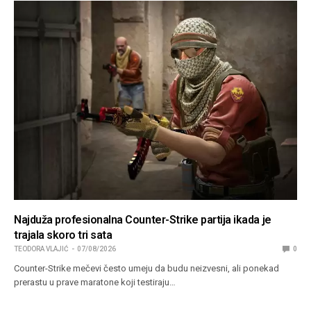
Najduža profesionalna Counter-Strike partija ikada je
trajala skoro tri sata
TEODORA VLAJIĆ
07/08/2026
0
Counter-Strike mečevi često umeju da budu neizvesni, ali ponekad
prerastu u prave maratone koji testiraju…