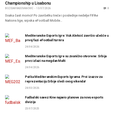
Championship u Lisabonu
BOZIDAR RADOVANOVIC
13/07/2026
0
Svaka čast momci! Po završetku treće i poslednje nedelje FIFAe
Nations lige, srpska eFootball Mobile…
Mediteranske Esports Igre: Vuk Aleksić završio učešće u
prvoj fazi eFootball turnira
24/04/2026
Mediteranske Esports Igre su zvanično otvorene: Srbija
prvo izlazi na megdan Malti
24/04/2026
Put ka Mediteranskim Esports Igrama: Prvi izazov za
reprezentaciju Srbije sledi ovog vikenda!
24/03/2026
Fudbalski savez Kine najavio planove za novu esports
diviziju
23/07/2025