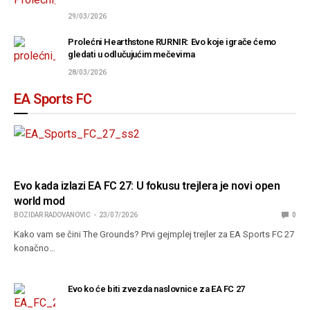
29/03/2026
Prolećni Hearthstone RURNIR: Evo koje igrače ćemo
gledati u odlučujućim mečevima
28/03/2026
EA Sports FC
Evo kada izlazi EA FC 27: U fokusu trejlera je novi open
world mod
BOZIDAR RADOVANOVIC
23/07/2026
0
Kako vam se čini The Grounds? Prvi gejmplej trejler za EA Sports FC 27
konačno…
Evo ko će biti zvezda naslovnice za EA FC 27