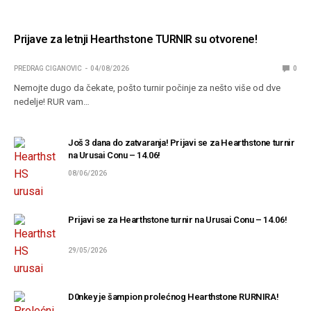
Prijave za letnji Hearthstone TURNIR su otvorene!
PREDRAG CIGANOVIC
04/08/2026
0
Nemojte dugo da čekate, pošto turnir počinje za nešto više od dve
nedelje! RUR vam…
Još 3 dana do zatvaranja! Prijavi se za Hearthstone turnir
na Urusai Conu – 14.06!
08/06/2026
Prijavi se za Hearthstone turnir na Urusai Conu – 14.06!
29/05/2026
D0nkey je šampion prolećnog Hearthstone RURNIRA!