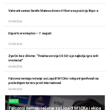
Valorant sastav Gentle Matesa doveo H1bera na poziciju Bipo-a
07/08/2026
Esports vremeplov – 7. avgust
07/08/2026
ZywOo bez dileme: “Finalna verzija CS:GO-a je najbolja igra svih
vremena!”
06/08/2026
Falconsi nemaju rešenje za Liquid! M1CKe i ekipa trijumfovali na
poslednjem turniru pred International
06/08/2026
VESTI
a
ESL kaznio NiKa zbog polomljenih slušalica u