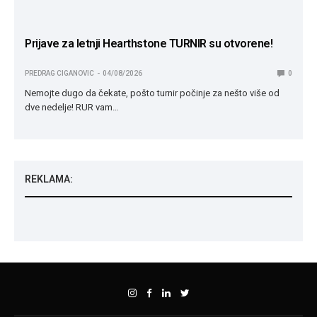
Prijave za letnji Hearthstone TURNIR su otvorene!
PREDRAG CIGANOVIC
04/08/2026
0
Nemojte dugo da čekate, pošto turnir počinje za nešto više od
dve nedelje! RUR vam…
REKLAMA: