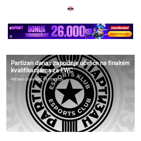
Partizan danas započinje učešće na finalnim
kvalifikacijama za EWC
PREDRAG CIGANOVIC
07/08/2026