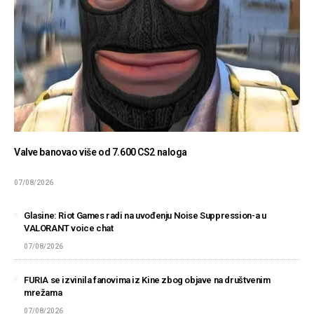
Valve banovao više od 7.600 CS2 naloga
07/08/2026
Glasine: Riot Games radi na uvođenju Noise Suppression-a u
VALORANT voice chat
07/08/2026
FURIA se izvinila fanovima iz Kine zbog objave na društvenim
mrežama
07/08/2026