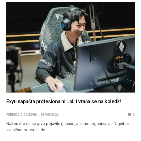
Exyu napušta profesionalni LoL i vraća se na koledž!
PREDRAG CIGANOVIC
05/08/2026
0
Nakon što su se prvo pojavile glasine, a zatim organizacija Dignitas i
zvanično potvrdila da…