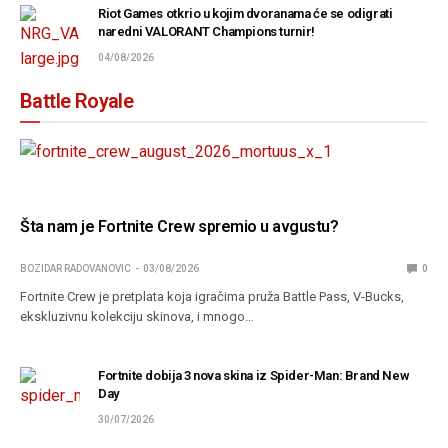
Riot Games otkrio u kojim dvoranama će se odigrati
naredni VALORANT Champions turnir!
04/08/2026
Battle Royale
Šta nam je Fortnite Crew spremio u avgustu?
BOZIDAR RADOVANOVIC
03/08/2026
0
Fortnite Crew je pretplata koja igračima pruža Battle Pass, V-Bucks,
ekskluzivnu kolekciju skinova, i mnogo…
Fortnite dobija 3 nova skina iz Spider-Man: Brand New
Day
30/07/2026