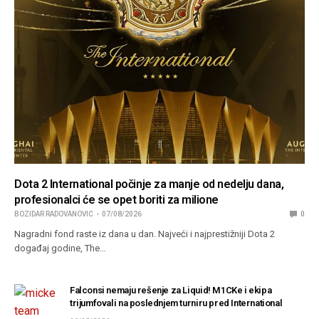
Dota 2 International počinje za manje od nedelju dana,
profesionalci će se opet boriti za milione
BOZIDAR RADOVANOVIC
07/08/2026
0
Nagradni fond raste iz dana u dan. Najveći i najprestižniji Dota 2
događaj godine, The…
Falconsi nemaju rešenje za Liquid! M1CKe i ekipa
trijumfovali na poslednjem turniru pred International