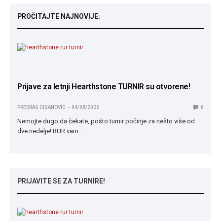
PROČITAJTE NAJNOVIJE:
Prijave za letnji Hearthstone TURNIR su otvorene!
PREDRAG CIGANOVIC
04/08/2026
0
Nemojte dugo da čekate, pošto turnir počinje za nešto više od
dve nedelje! RUR vam…
PRIJAVITE SE ZA TURNIRE!