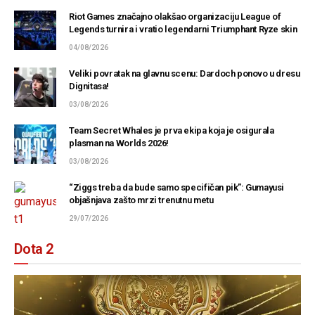
Riot Games značajno olakšao organizaciju League of
Legends turnira i vratio legendarni Triumphant Ryze skin
04/08/2026
Veliki povratak na glavnu scenu: Dardoch ponovo u dresu
Dignitasa!
03/08/2026
Team Secret Whales je prva ekipa koja je osigurala
plasman na Worlds 2026!
03/08/2026
“Ziggs treba da bude samo specifičan pik”: Gumayusi
objašnjava zašto mrzi trenutnu metu
29/07/2026
Dota 2