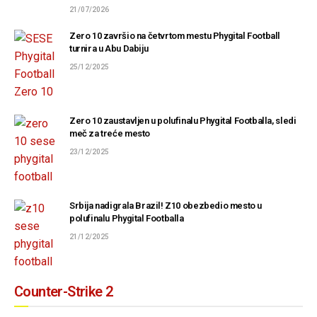
21/07/2026
Zero 10 završio na četvrtom mestu Phygital Football
turnira u Abu Dabiju
25/12/2025
Zero 10 zaustavljen u polufinalu Phygital Footballa, sledi
meč za treće mesto
23/12/2025
Srbija nadigrala Brazil! Z10 obezbedio mesto u
polufinalu Phygital Footballa
21/12/2025
Counter-Strike 2